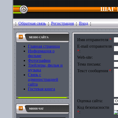
ШАГ 
Обратная связь
Регистрация
Вход
МЕНЮ САЙТА
Имя отправителя
*
:
Главная страница
E-mail отправителя
Информация о
*
:
фильме
Web-site:
Фотографии
Тема письма:
Трейлеры, фильм и
музыка
Текст сообщения
*
:
Связь с
администрацией
сайта
Гостевая книга
Оценка сайта:
Код безопасности
МИНИ-ЧАТ
*
: